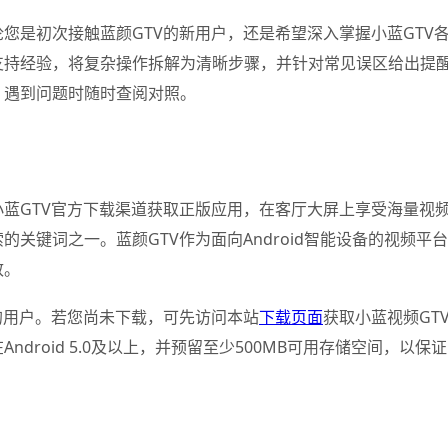
您是初次接触蓝颜GTV的新用户，还是希望深入掌握小蓝GTV
支持经验，将复杂操作拆解为清晰步骤，并针对常见误区给出提
，遇到问题时随时查阅对照。
蓝GTV官方下载渠道获取正版应用，在客厅大屏上享受海量视频
关键词之一。蓝颜GTV作为面向Android智能设备的视频
致。
的用户。若您尚未下载，可先访问本站
下载页面
获取小蓝视频GT
ndroid 5.0及以上，并预留至少500MB可用存储空间，以