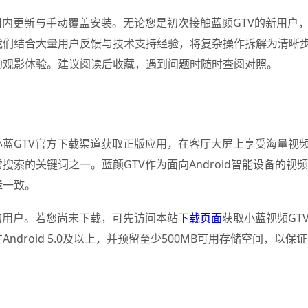
用内更新与手动覆盖安装。无论您是初次接触蓝颜GTV的新用户，
我们结合大量用户反馈与技术支持经验，将复杂操作拆解为清晰
的观影体验。建议阅读后收藏，遇到问题时随时查阅对照。
蓝GTV官方下载渠道获取正版应用，在客厅大屏上享受海量视频
索的关键词之一。蓝颜GTV作为面向Android智能设备的
辑一致。
的用户。若您尚未下载，可先访问本站
下载页面
获取小蓝视频GT
ndroid 5.0及以上，并预留至少500MB可用存储空间，以